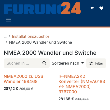
Zum Inhalt springen
...
Installationszubehör
NMEA 2000 Wandler und Switche
NMEA 2000 Wandler und Switche
Sortieren nach
Filter
NMEA2000 zu USB
IF-NMEA2K2
Wandler 198468
Konverter (NMEA0183
<-> NMEA2000)
287,12
€
296,00
€
3767000
281,65
€
290,36
€