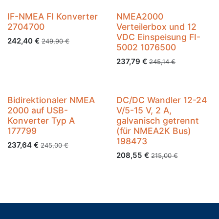
IF-NMEA FI Konverter
NMEA2000
2704700
Verteilerbox und 12
VDC Einspeisung FI-
242,40
€
249,90
€
5002 1076500
237,79
€
245,14
€
Bidirektionaler NMEA
DC/DC Wandler 12-24
2000 auf USB-
V/5-15 V, 2 A,
Konverter Typ A
galvanisch getrennt
177799
(für NMEA2K Bus)
198473
237,64
€
245,00
€
208,55
€
215,00
€