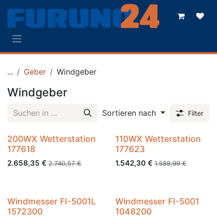
Zum Inhalt springen
...
Geber
Windgeber
Windgeber
Sortieren nach
Filter
200WX Wetterstation
110WX Wetterstation
177618
177623
2.658,35
€
1.542,30
€
2.740,57
€
1.589,99
€
Windmesser FI-5001L
Windmesser FI-5001
1572300
1048200