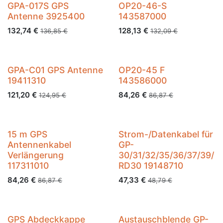
GPA-017S GPS
OP20-46-S
Antenne 3925400
143587000
132,74
€
128,13
€
136,85
€
132,09
€
GPA-C01 GPS Antenne
OP20-45 F
19411310
143586000
121,20
€
84,26
€
124,95
€
86,87
€
15 m GPS
Strom-/Datenkabel für
Antennenkabel
GP-
Verlängerung
30/31/32/35/36/37/39/
117311010
RD30 19148710
84,26
€
47,33
€
86,87
€
48,79
€
GPS Abdeckkappe
Austauschblende GP-