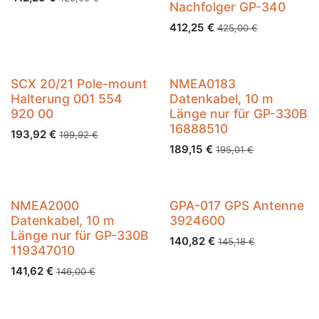
Nachfolger GP-340
412,25
€
425,00
€
SCX 20/21 Pole-mount
NMEA0183
Halterung 001 554
Datenkabel, 10 m
920 00
Länge nur für GP-330B
16888510
193,92
€
199,92
€
189,15
€
195,01
€
NMEA2000
GPA-017 GPS Antenne
Datenkabel, 10 m
3924600
Länge nur für GP-330B
140,82
€
145,18
€
119347010
141,62
€
146,00
€