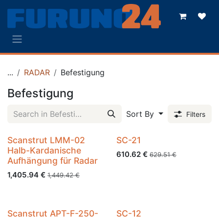
Skip to Content
...
RADAR
Befestigung
Befestigung
Sort By
Filters
Scanstrut LMM-02
SC-21
Halb-Kardanische
610.62
€
629.51
€
Aufhängung für Radar
1,405.94
€
1,449.42
€
Scanstrut APT-F-250-
SC-12