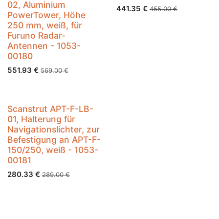
02, Aluminium
441.35
€
455.00
€
PowerTower, Höhe
250 mm, weiß, für
Furuno Radar-
Antennen - 1053-
00180
551.93
€
569.00
€
Scanstrut APT-F-LB-
01, Halterung für
Navigationslichter, zur
Befestigung an APT-F-
150/250, weiß - 1053-
00181
280.33
€
289.00
€