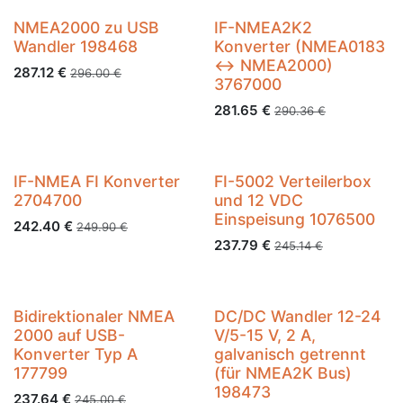
NMEA2000 zu USB
IF-NMEA2K2
Wandler 198468
Konverter (NMEA0183
<-> NMEA2000)
287.12
€
296.00
€
3767000
281.65
€
290.36
€
IF-NMEA FI Konverter
FI-5002 Verteilerbox
2704700
und 12 VDC
Einspeisung 1076500
242.40
€
249.90
€
237.79
€
245.14
€
Bidirektionaler NMEA
DC/DC Wandler 12-24
2000 auf USB-
V/5-15 V, 2 A,
Konverter Typ A
galvanisch getrennt
177799
(für NMEA2K Bus)
198473
237.64
€
245.00
€