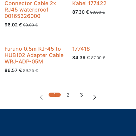
Connector Cable 2x
Kabel 177422
RJ45 waterproof
87.30
€
90.00
€
00165326000
96.02
€
99.00
€
Furuno 0.5m RJ-45 to
177418
HUB102 Adapter Cable
84.39
€
87.00
€
WRJ-ADP-05M
86.57
€
89.25
€
1
2
3