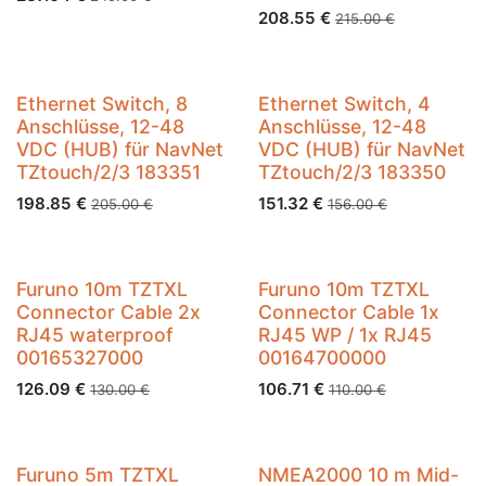
208.55
€
215.00
€
Ethernet Switch, 8
Ethernet Switch, 4
Anschlüsse, 12-48
Anschlüsse, 12-48
VDC (HUB) für NavNet
VDC (HUB) für NavNet
TZtouch/2/3 183351
TZtouch/2/3 183350
198.85
€
151.32
€
205.00
€
156.00
€
Furuno 10m TZTXL
Furuno 10m TZTXL
Connector Cable 2x
Connector Cable 1x
RJ45 waterproof
RJ45 WP / 1x RJ45
00165327000
00164700000
126.09
€
106.71
€
130.00
€
110.00
€
Furuno 5m TZTXL
NMEA2000 10 m Mid-