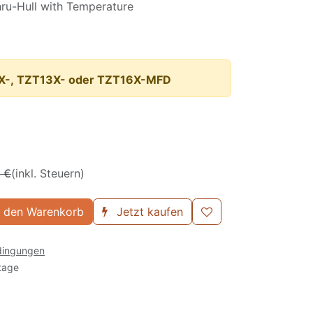
hru-Hull with Temperature
0X-, TZT13X- oder TZT16X-MFD
6
€
(inkl. Steuern)
 den Warenkorb
Jetzt kaufen
dingungen
tage