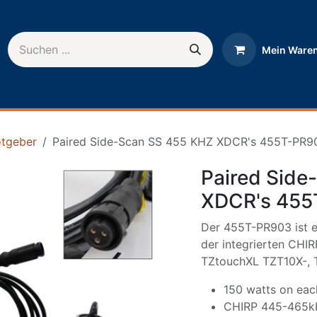
Mein Ware
rnehmen
Help
otgeber
Paired Side-Scan SS 455 KHZ XDCR's 455T-PR9
Paired Side
XDCR's 455
Der 455T-PR903 ist e
der integrierten CHI
TZtouchXL TZT10X-, 
150 watts on eac
CHIRP 445-465k