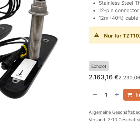
Stainless Steel T
12-pin connector
12m (40ft) cable
⚠️
Nur für TZT1
Echolot
2.163,16
€
2.230,0
In
Allgemeine Geschäftsbe
Versand: 2-10 Geschäfts