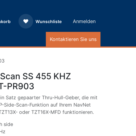
Anmelden
nkorb
Wunschliste
Kontaktieren Sie uns
03
-Scan SS 455 KHZ
T-PR903
in Satz gepaarter Thru-Hull-Geber, die mit
RP-Side-Scan-Funktion auf Ihrem NavNet
TZT13X- oder TZT16X-MFD funktionieren.
h side
Hz