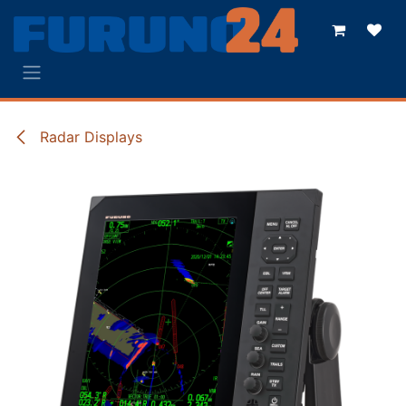
Zum Inhalt springen
Radar Displays