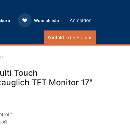
Anmelden
nkorb
Wunschliste
Kontaktieren Sie uns
4"
ulti Touch
tauglich TFT Monitor 17"
ntrol™
ung