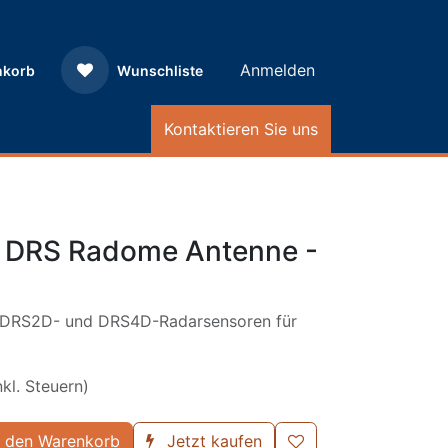
Anmelden
nkorb
Wunschliste
Kontaktieren Sie uns
r DRS Radome Antenne -
 DRS2D- und DRS4D-Radarsensoren für
nkl. Steuern)
 den Warenkorb
Jetzt kaufen