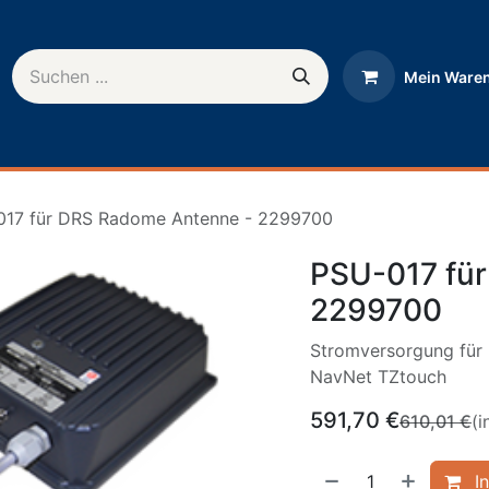
Mein Ware
rnehmen
Help
017 für DRS Radome Antenne - 2299700
PSU-017 fü
2299700
Stromversorgung für
NavNet TZtouch
591,70
€
610,01
€
(i
In