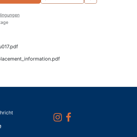
dingungen
tage
u017.pdf
lacement_information.pdf
hricht
e