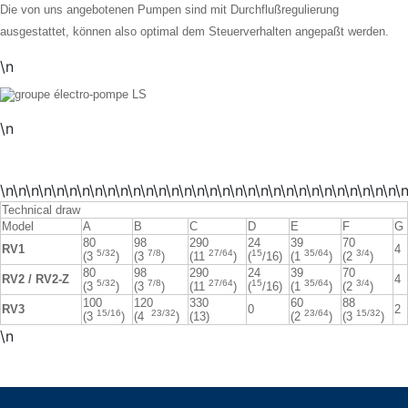
Die von uns angebotenen Pumpen sind mit Durchflußregulierung
ausgestattet, können also optimal dem Steuerverhalten
angepaßt werden.
\n
\n
\n\n\n\n\n\n\n\n\n\n\n\n\n\n\n\n\n\n\n\n\n\n\n\n\n\n\n\n\n\n\n\
Technical draw
Model
A
B
C
D
E
F
G
80
98
290
24
39
70
RV1
4
5/32
7/8
27/64
15
35/64
3/4
(3
)
(3
)
(11
)
(
/16)
(1
)
(2
)
80
98
290
24
39
70
RV2 / RV2-Z
4
5/32
7/8
27/64
15
35/64
3/4
(3
)
(3
)
(11
)
(
/16)
(1
)
(2
)
100
120
330
60
88
RV3
0
2
15/16
23/32
23/64
15/32
(3
)
(4
)
(13)
(2
)
(3
)
\n