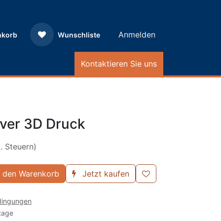
Anmelden
nkorb
Wunschliste
Kontaktieren Sie uns
ver 3D Druck
l. Steuern)
 den Warenkorb
Jetzt kaufen
dingungen
tage