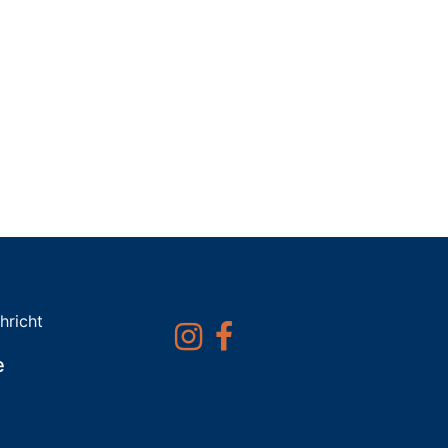
hricht
e