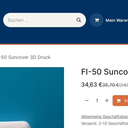
Mein Ware
rnehmen
Help
I-50 Suncover 3D Druck
FI-50 Sunco
34,63
€
35,70
€
(ink
In
Allgemeine Geschäftsbe
Versand: 2-10 Geschäfts