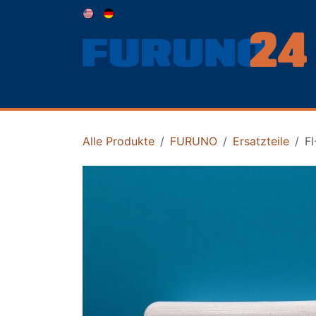
Zum Inhalt springen
Home
Shop
NEWS
Broschüren
Unte
Alle Produkte
FURUNO
Ersatzteile
F