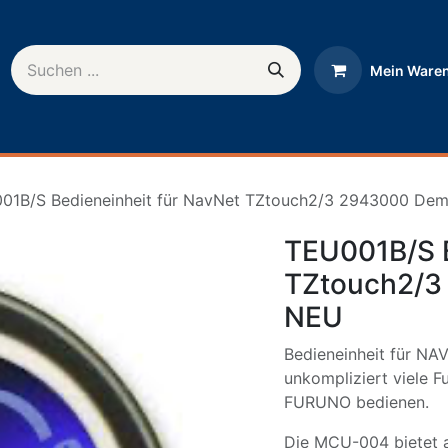
Mein Ware
rnehmen
Help
01B/S Bedieneinheit für NavNet TZtouch2/3 2943000 De
TEU001B/S B
TZtouch2/3
NEU
Bedieneinheit für NA
unkompliziert viele F
FURUNO bedienen.
Die MCU-004 bietet a