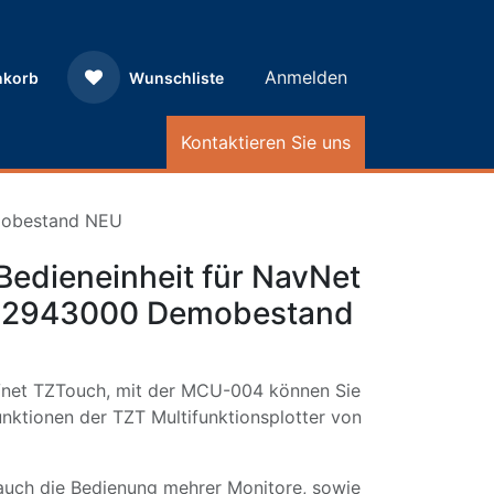
Anmelden
nkorb
Wunschliste
Kontaktieren Sie uns
mobestand NEU
edieneinheit für NavNet
 2943000 Demobestand
Vnet TZTouch, mit der MCU-004 können Sie
unktionen der TZT Multifunktionsplotter von
uch die Bedienung mehrer Monitore, sowie