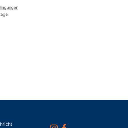
dingungen
tage
hricht