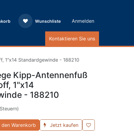
Anmelden
nkorb
Wunschliste
Kontaktieren Sie uns
f, 1"x14 Standardgewinde - 188210
ge Kipp-Antennenfuß
ff, 1"x14
winde - 188210
 Steuern)
 den Warenkorb
Jetzt kaufen