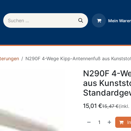
Mein Ware
rnehmen
Help
terungen
N290F 4-Wege Kipp-Antennenfuß aus Kunststof
N290F 4-We
aus Kunststo
Standardge
15,01
€
15,47
€
(inkl.
In